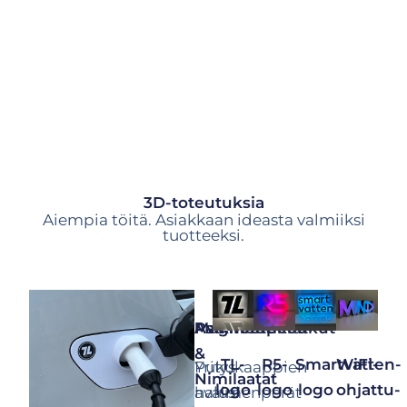
3D-toteutuksia
Aiempia töitä. Asiakkaan ideasta valmiiksi
tuotteeksi.
Avaimenperät
Palkinnot
Magneettikoukut
&
TL-
R5-
WiFi-
Smartvatten-
Pukukaappien
Yritys
Nimilaatat
logo
logo
ohjattu-
logo
avaimenperät
halusi