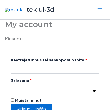
Siirry
Vaaditaan
Vaaditaan
tekluk3d
sisältöön
My account
Kirjaudu
Käyttäjätunnus tai sähköpostiosoite
*
Salasana
*
Muista minut
Kirjaudu sisään