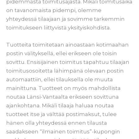
pidemmästä toimitusajasta. Mikäli toimitusaika
on tavanomaista pidempi, olemme
yhteydessä tilaajaan ja sovimme tarkemmin
toimitukseen liittyvistä yksityiskohdista.
Tuotteita toimitetaan ainoastaan kotimaahan
postin välityksellä, ellei erikseen ole toisin
sovittu. Ensisijainen toimitus tapahtuu tilaajan
toimitusosoitetta lähimpänä olevaan postin
automaattiin, ellei tilauksella ole muuta
mainittuna. Tuotteet on myös mahdollista
noutaa Länsi-Vantaalta erikseen sovittuna
ajankohtana. Mikäli tilaaja haluaa noutaa
tuotteet itse ja välttää postimaksut, tulee
hänen olla yhteydessä ennen tilausta
saadakseen “ilmainen toimitus”-kupongin