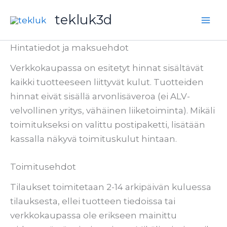
Siirry
tekluk3d
sisältöön
Hintatiedot ja maksuehdot
Verkkokaupassa on esitetyt hinnat sisältävät
kaikki tuotteeseen liittyvät kulut. Tuotteiden
hinnat eivät sisällä arvonlisäveroa (ei ALV-
velvollinen yritys, vähäinen liiketoiminta). Mikäli
toimitukseksi on valittu postipaketti, lisätään
kassalla näkyvä toimituskulut hintaan.
Toimitusehdot
Tilaukset toimitetaan 2-14 arkipäivän kuluessa
tilauksesta, ellei tuotteen tiedoissa tai
verkkokaupassa ole erikseen mainittu