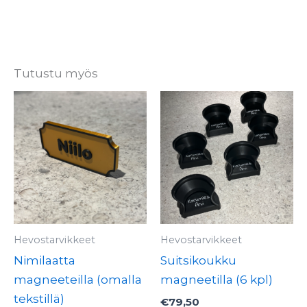
Tutustu myös
Tä
tu
o
u
m
Vo
te
va
Hevostarvikkeet
Hevostarvikkeet
tu
Nimilaatta
Suitsikoukku
si
magneeteilla (omalla
magneetilla (6 kpl)
tekstillä)
€
79,50