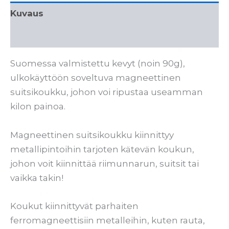
Kuvaus
Lisätiedot
Suomessa valmistettu kevyt (noin 90g),
ulkokäyttöön soveltuva magneettinen
suitsikoukku, johon voi ripustaa useamman
kilon painoa.
Magneettinen suitsikoukku kiinnittyy
metallipintoihin tarjoten kätevän koukun,
johon voit kiinnittää riimunnarun, suitsit tai
vaikka takin!
Koukut kiinnittyvät parhaiten
ferromagneettisiin metalleihin, kuten rauta,