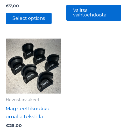
€
7,00
Valitse
vaihtoehdoista
Select options
Tällä
tuotteella
on
useampi
muunnelma.
Voit
tehdä
valinnat
Hevostarvikkeet
tuotteen
Magneettikoukku
sivulla.
omalla tekstillä
€
25,00