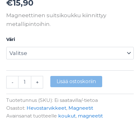
€
15,90
Magneettinen suitsikoukku kiinnittyy
metallipintoihin.
Väri
Lisää ostoskoriin
-
+
Tuotetunnus (SKU):
Ei saatavilla/-tietoa
Osastot:
Hevostarvikkeet
,
Magneetit
Avainsanat tuotteelle
koukut
,
magneetit