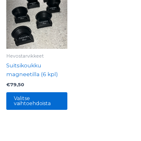
tuotteella
on
useampi
muunnelma.
Voit
tehdä
valinnat
Hevostarvikkeet
tuotteen
Suitsikoukku
sivulla.
magneetilla (6 kpl)
€
79,50
Valitse
vaihtoehdoista