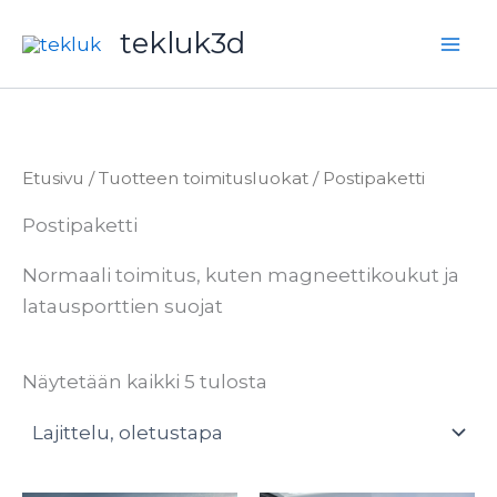
Siirry
tekluk3d
sisältöön
Etusivu
/ Tuotteen toimitusluokat / Postipaketti
Postipaketti
Normaali toimitus, kuten magneettikoukut ja
latausporttien suojat
Näytetään kaikki 5 tulosta